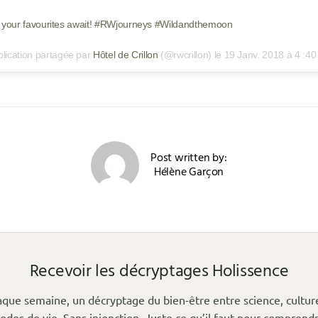
 your favourites await! #RWjourneys #Wildandthemoon
lication partagée par
Hôtel de Crillon
(@rwcrillon) le
19 Janv. 2018 à 4 :4
Post written by:
Hélène Garçon
Recevoir les décryptages Holissence
que semaine, un décryptage du bien-être entre science, cultur
odes de vie. Sans injonction. Juste ce qu’il faut pour comprendr