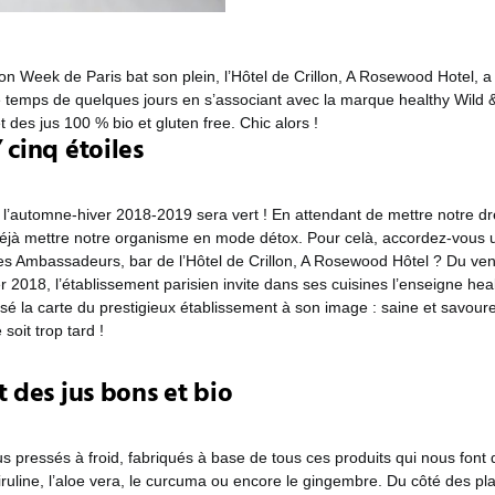
on Week de Paris bat son plein, l’Hôtel de Crillon, A Rosewood Hotel, a
e temps de quelques jours en s’associant avec la marque healthy Wild
t des jus 100 % bio et gluten free. Chic alors !
 cinq étoiles
 l’automne-hiver 2018-2019 sera vert ! En attendant de mettre notre d
éjà mettre notre organisme en mode détox. Pour celà, accordez-vous 
es Ambassadeurs, bar de l’Hôtel de Crillon, A Rosewood Hôtel ? Du ven
r 2018, l’établissement parisien invite dans ses cuisines l’enseigne hea
sé la carte du prestigieux établissement à son image : saine et savou
 soit trop tard !
t des jus bons et bio
s pressés à froid, fabriqués à base de tous ces produits qui nous font 
piruline, l’aloe vera, le curcuma ou encore le gingembre. Du côté des p