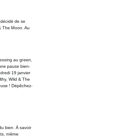
 décidé de se
 & The Moon. Au
ressing au green,
une pause bien-
dredi 19 janvier
lthy, Wild & The
reuse ! Dépêchez-
du bien. À savoir
lats, même