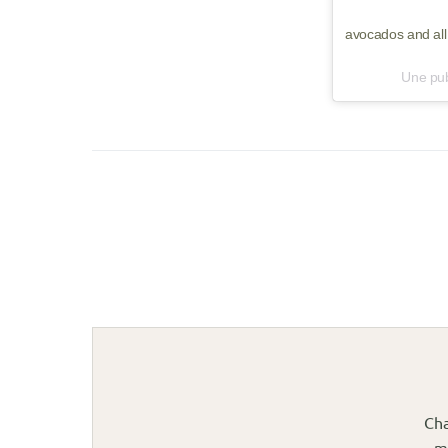
avocados and all
Une pub
Cha
m