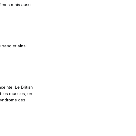
tômes mais aussi
e sang et ainsi
einte. Le British
t les muscles, en
u syndrome des