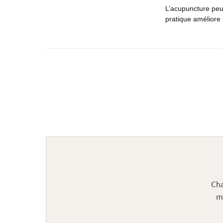
L’acupuncture peut 
pratique améliore 
Cha
m