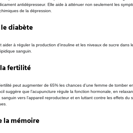
dicament antidépresseur. Elle aide à atténuer non seulement les symp
chimiques de la dépression.
 le diabète
 aider à réguler la production d’insuline et les niveaux de sucre dans l
 lipidique sanguin.
la fertilité
fertilité peut augmenter de 65% les chances d’une femme de tomber enc
il suggère que l’acupuncture régule la fonction hormonale, en relaxan
 sanguin vers l’appareil reproducteur et en luttant contre les effets d
ues.
e la mémoire