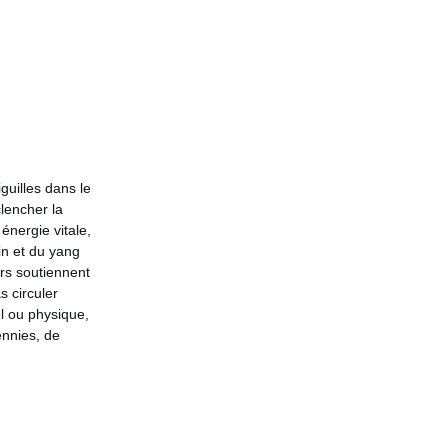
guilles dans le
clencher la
nergie vitale,
in et du yang
urs soutiennent
s circuler
l ou physique,
nnies, de