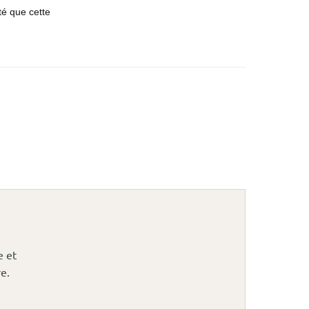
até que cette
e et
e.