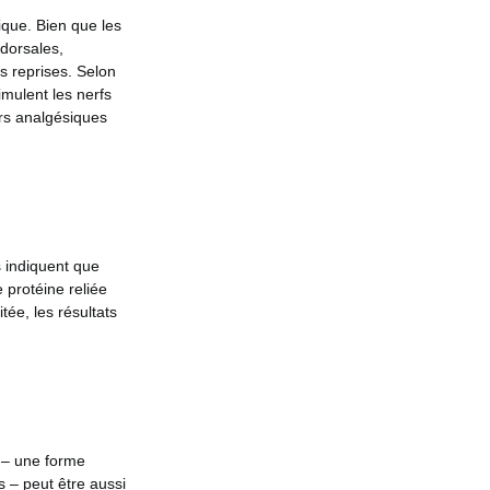
ique. Bien que les
 dorsales,
s reprises. Selon
imulent les nerfs
urs analgésiques
 indiquent que
 protéine reliée
ée, les résultats
 – une forme
s – peut être aussi