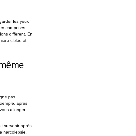
 garder les yeux
ien comprises.
ons diffèrent. En
ière ciblée et
e même
agne pas
exemple, après
 vous allonger.
ut survenir après
a narcolepsie.