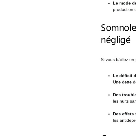
Le mode de
production d
Somnolen
négligé
Si vous bâillez en 
Le déficit
Une dette d
Des troubl
les nuits sa
Des effets
les antidép