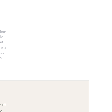
ien-
le
 et
 à la
les
s
e et
e.