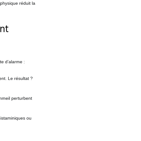
 physique réduit la
nt
tte d’alarme :
ent. Le résultat ?
mmeil perturbent
istaminiques ou