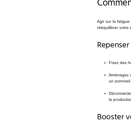
Comment 
Agir sur la fatig
rééquilibrer votre 
Repenser
Fixez des h
Aménagez vo
un sommeil 
Déconnectez
la producti
Booster v