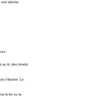
e une alarme
urs :
au lit, des réveils
rps s’épuise. La
e le fer ou la