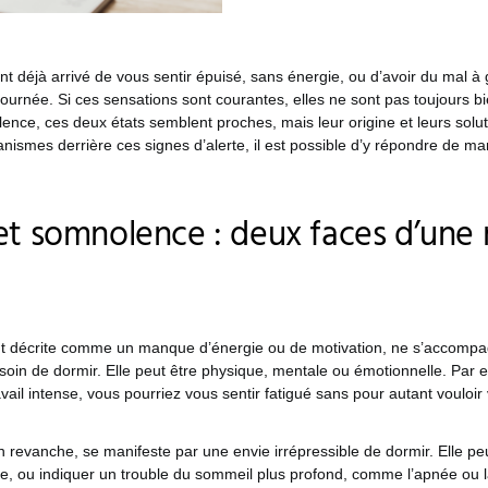
nt déjà arrivé de vous sentir épuisé, sans énergie, ou d’avoir du mal à
journée. Si ces sensations sont courantes, elles ne sont pas toujours b
nce, ces deux états semblent proches, mais leur origine et leurs soluti
nismes derrière ces signes d’alerte, il est possible d’y répondre de man
et somnolence : deux faces d’un
nt décrite comme un manque d’énergie ou de motivation, ne s’accomp
soin de dormir. Elle peut être physique, mentale ou émotionnelle. Par 
vail intense, vous pourriez vous sentir fatigué sans pour autant vouloir
revanche, se manifeste par une envie irrépressible de dormir. Elle pe
te, ou indiquer un trouble du sommeil plus profond, comme l’apnée ou l