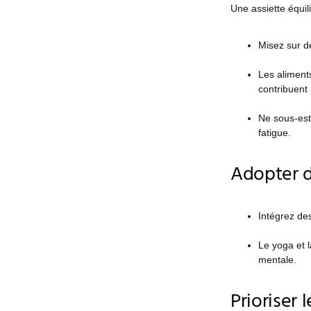
Une assiette équil
Misez sur d
Les aliment
contribuent à
Ne sous-esti
fatigue.
Adopter d
Intégrez de
Le yoga et l
mentale.
Prioriser