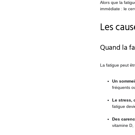
Alors que la fati
immédiate : le ce
Les caus
Quand la fat
La fatigue peut êt
Un sommeil
fréquents o
Le stress, 
fatigue devie
Des carenc
vitamine D, 