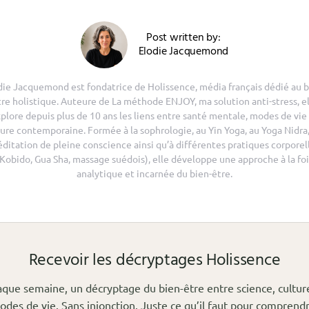
Post written by:
Elodie Jacquemond
die Jacquemond est fondatrice de Holissence, média français dédié au b
tre holistique. Auteure de La méthode ENJOY, ma solution anti-stress, el
plore depuis plus de 10 ans les liens entre santé mentale, modes de vie
ure contemporaine. Formée à la sophrologie, au Yin Yoga, au Yoga Nidra,
ditation de pleine conscience ainsi qu’à différentes pratiques corporel
(Kobido, Gua Sha, massage suédois), elle développe une approche à la foi
analytique et incarnée du bien-être.
Recevoir les décryptages Holissence
que semaine, un décryptage du bien-être entre science, cultur
odes de vie. Sans injonction. Juste ce qu’il faut pour comprendr