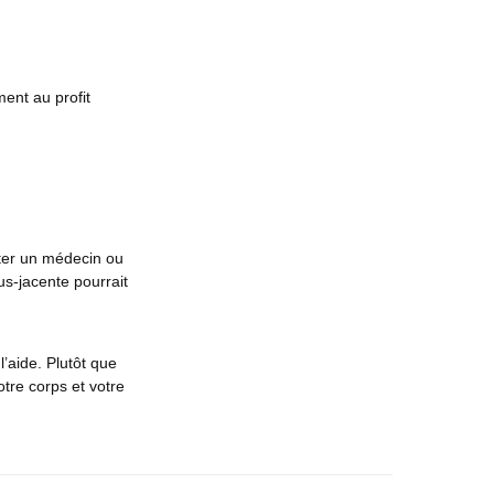
ment au profit
lter un médecin ou
s-jacente pourrait
’aide. Plutôt que
tre corps et votre