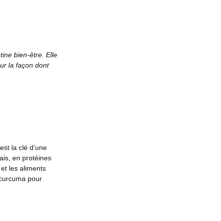
ine bien-être. Elle
ur la façon dont
est la clé d’une
rais, en protéines
 et les aliments
e curcuma pour