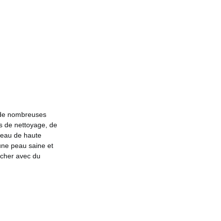
r de nombreuses
s de nettoyage, de
 peau de haute
une peau saine et
ucher avec du