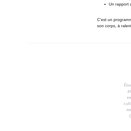
Un rapport a
C’est un programme
son corps, à ralent
Élo
ê
ex
cult
mé