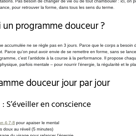
tations. Pas besoin de changer de vie ou de tout chambouler : ici, on 
lance, pour retrouver la forme, dans tous les sens du terme.
i un programme douceur ?
ue accumulée ne se règle pas en 3 jours. Parce que le corps a besoin d
 Parce qu’on peut avoir envie de se remettre en forme, sans se lanc
ramme, c’est l’antidote à la course à la performance. Il propose chaq
physique, parfois mentale – pour nourrir l’énergie, la régularité et le plai
amme douceur jour par jour
: S’éveiller en conscience
on 4-7-8
pour apaiser le mental
s doux au réveil (5 minutes)
age du visage pour relancer l’énergie