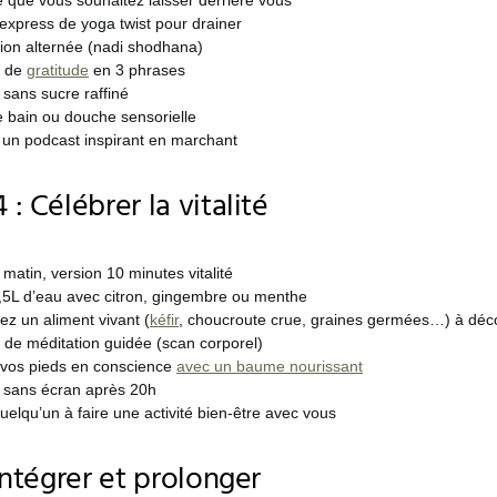
 que vous souhaitez laisser derrière vous
express de yoga twist pour drainer
tion alternée (nadi shodhana)
e de
gratitude
en 3 phrases
sans sucre raffiné
e bain ou douche sensorielle
 un podcast inspirant en marchant
: Célébrer la vitalité
matin, version 10 minutes vitalité
,5L d’eau avec citron, gingembre ou menthe
ez un aliment vivant (
kéfir
, choucroute crue, graines germées…) à déco
 de méditation guidée (scan corporel)
vos pieds en conscience
avec un baume nourissant
 sans écran après 20h
quelqu’un à faire une activité bien-être avec vous
Intégrer et prolonger