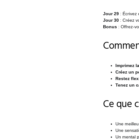
Jour 29
: Écrivez 
Jour 30
: Créez v
Bonus
: Offrez-v
Comment
Imprimez la
Créez un pe
Restez flex
Tenez un c
Ce que 
Une meilleu
Une sensati
Un mental pl