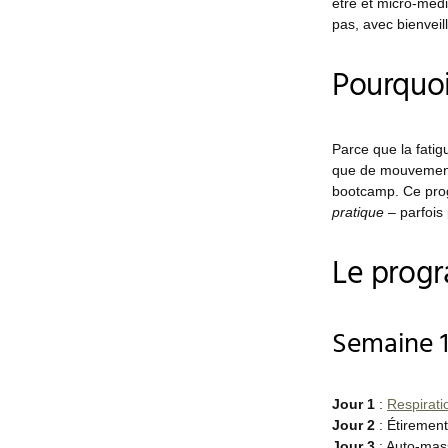
être et micro-médi
pas, avec bienveil
Pourquo
Parce que la fatig
que de mouvement.
bootcamp. Ce prog
pratique
– parfois 
Le progr
Semaine 1 
Jour 1
:
Respirati
Jour 2
: Étirement
Jour 3
: Auto-mass