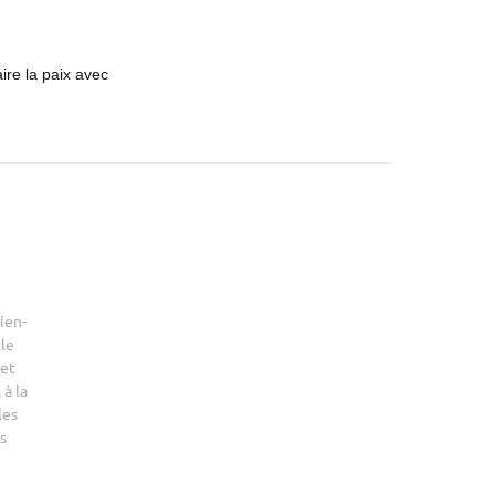
ire la paix avec
ien-
le
 et
 à la
les
s