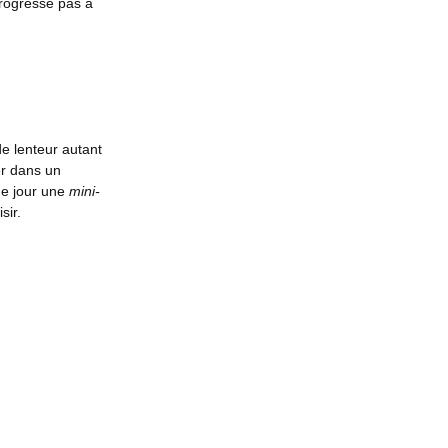
progresse pas à
e lenteur autant
er dans un
ue jour une
mini-
sir.