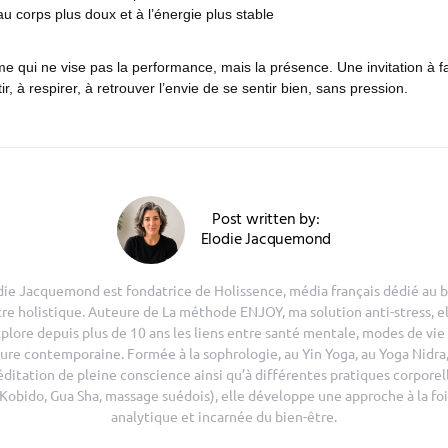
u corps plus doux et à l’énergie plus stable
 qui ne vise pas la performance, mais la présence. Une invitation à fa
ir, à respirer, à retrouver l’envie de se sentir bien, sans pression.
Post written by:
Elodie Jacquemond
die Jacquemond est fondatrice de Holissence, média français dédié au b
tre holistique. Auteure de La méthode ENJOY, ma solution anti-stress, el
plore depuis plus de 10 ans les liens entre santé mentale, modes de vie
ure contemporaine. Formée à la sophrologie, au Yin Yoga, au Yoga Nidra,
ditation de pleine conscience ainsi qu’à différentes pratiques corporel
(Kobido, Gua Sha, massage suédois), elle développe une approche à la foi
analytique et incarnée du bien-être.