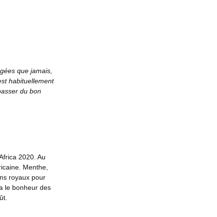
argées que jamais,
 est habituellement
passer du bon
Africa 2020. Au
ricaine. Menthe,
ns royaux pour
era le bonheur des
ût.