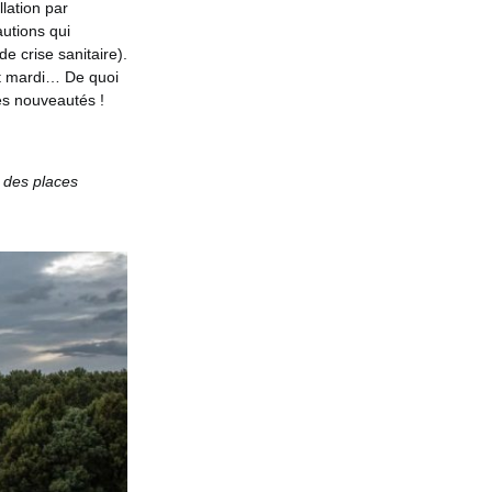
lation par
utions qui
e crise sanitaire).
 et mardi… De quoi
es nouveautés !
n des places