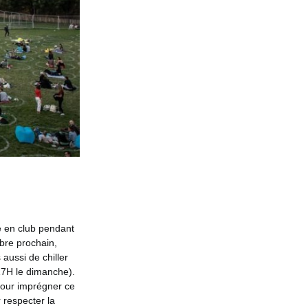
e en club pendant
bre prochain,
aussi de chiller
17H le dimanche).
 pour imprégner ce
 respecter la