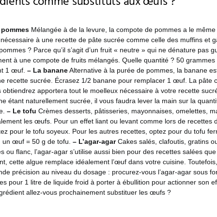
édients comme substituts aux œufs ?
e pommes
Mélangée à de la levure, la compote de pommes a le même 
é nécessaire à une recette de pâte sucrée comme celle des muffins et 
ommes ? Parce qu’il s’agit d’un fruit « neutre » qui ne dénature pas 
ement à une compote de fruits mélangés. Quelle quantité ? 50 gramme
t 1 œuf.
– La banane
Alternative à la purée de pommes, la banane e
ne recette sucrée. Écrasez 1/2 banane pour remplacer 1 œuf. La pâte c
obtiendrez apportera tout le moelleux nécessaire à votre recette sucré
ane étant naturellement sucrée, il vous faudra lever la main sur la quant
te.
– Le tofu
Crèmes desserts, pâtisseries, mayonnaises, omelettes,
alement les œufs. Pour un effet liant ou levant comme lors de recette
ez pour le tofu soyeux. Pour les autres recettes, optez pour du tofu fe
 : un œuf = 50 g de tofu.
– L’agar-agar
Cakes salés, clafoutis, gratins 
 ou flanc, l’agar-agar s’utilise aussi bien pour des recettes salées qu
ant, cette algue remplace idéalement l’œuf dans votre cuisine. Toutefois,
e précision au niveau du dosage : procurez-vous l’agar-agar sous fo
our 1 litre de liquide froid à porter à ébullition pour actionner son effe
grédient allez-vous prochainement substituer les œufs ?