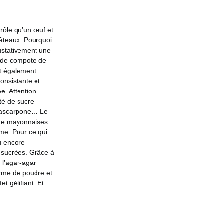
rôle qu’un œuf et
gâteaux. Pourquoi
gustativement une
s de compote de
st également
onsistante et
e. Attention
ité de sucre
 mascarpone… Le
s de mayonnaises
rme. Pour ce qui
ou encore
e sucrées. Grâce à
 l’agar-agar
rme de poudre et
t gélifiant. Et