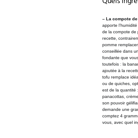
Quels ingr
– La compote d
apporte l’humidit
de la compote de p
recette, contrair
pomme remplacen
conseillée dans u
fondante que vous 
toutefois : la ban
ajoutée à la recet
tofu remplace idé
ou de quiches, opt
est de la quantité
panacottas, crèmes
son pouvoir gélifi
demande une grand
comptez 4 grammes p
vous, avec quel in