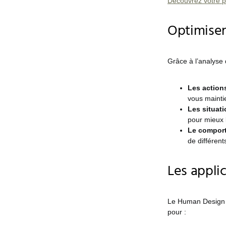
Découvrez votre pr
Optimiser
Grâce à l’analyse
Les action
vous mainti
Les situati
pour mieux l
Le comport
de différent
Les appli
Le Human Design ne
pour :