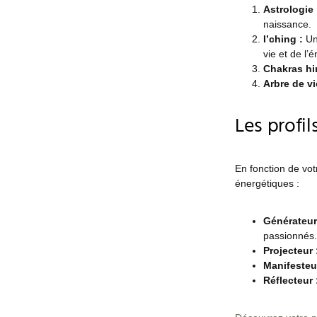
Astrologie 
naissance.
I’ching :
Un
vie et de l’é
Chakras hi
Arbre de vi
Les profi
En fonction de vot
énergétiques :
Générateur
passionnés.
Projecteur 
Manifesteu
Réflecteur 