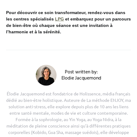
Pour découvrir ce soin transformateur, rendez-vous dans
les centres spécialisés
LPG
et embarquez pour un parcours
de bien-être où chaque séance est une invitation à
l’harmonie et à la sérénité.
Post written by:
Elodie Jacquemond
Élodie Jacquemond est fondatrice de Holissence, média français
dédié au bien-être holistique. Auteure de La méthode ENJOY, ma
solution anti-stress, elle explore depuis plus de 10 ans les liens
entre santé mentale, modes de vie et culture contemporaine.
Formée à la sophrologie, au Yin Yoga, au Yoga Nidra, à la
méditation de pleine conscience ainsi qu’à différentes pratiques
corporelles (Kobido, Gua Sha, massage suédois), elle développe