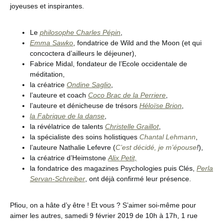
joyeuses et inspirantes.
Le
philosophe Charles Pépin
,
Emma Sawko
, fondatrice de Wild and the Moon (et qui
concoctera d’ailleurs le déjeuner),
Fabrice Midal, fondateur de l’Ecole occidentale de
méditation,
la créatrice
Ondine Saglio
,
l’auteure et coach
Coco Brac de la Perriere
,
l’auteure et dénicheuse de trésors
Héloïse Brion
,
la Fabrique de la danse
,
la révélatrice de talents
Christelle Graillot
,
la spécialiste des soins holistiques
Chantal Lehmann
,
l’auteure Nathalie Lefevre (
C’est décidé, je m’épouse
!
),
la créatrice d’Heimstone
Alix Petit,
la fondatrice des magazines Psychologies puis Clés,
Perla
Servan-Schreiber
, ont déjà confirmé leur présence.
Pfiou, on a hâte d’y être ! Et vous ? S’aimer soi-même pour
aimer les autres, samedi 9 février 2019 de 10h à 17h, 1 rue