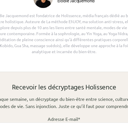
Elodie Jacquemond
die Jacquemond est fondatrice de Holissence, média français dédié au b
tre holistique. Auteure de La méthode ENJOY, ma solution anti-stress, el
plore depuis plus de 10 ans les liens entre santé mentale, modes de vie
ure contemporaine. Formée à la sophrologie, au Yin Yoga, au Yoga Nidra,
ditation de pleine conscience ainsi qu’à différentes pratiques corporel
(Kobido, Gua Sha, massage suédois), elle développe une approche à la foi
analytique et incarnée du bien-être.
Recevoir les décryptages Holissence
que semaine, un décryptage du bien-être entre science, cultur
odes de vie. Sans injonction. Juste ce qu’il faut pour comprendr
Adresse E-mail*