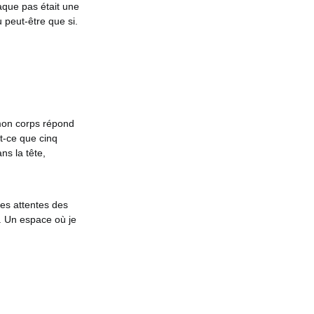
aque pas était une
u peut-être que si.
 mon corps répond
t-ce que cinq
ns la tête,
les attentes des
i. Un espace où je