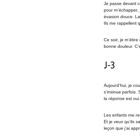
Je passe devant ce
pour m’échapper, j
évasion douce. La 
Ils me rappellent 
Ce soir, je m’étir
bonne douleur. C’e
J-3
Aujourd’hui, je co
s’insinue parfois.
la réponse est oui.
Les enfants me reg
Et je veux qu’ils 
leçon que j’ai appr