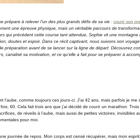
e prépare à relever l’un des plus grands défis de sa vie :
courir son p
ement une épreuve physique, mais un véritable parcours de transformat
urs qui précèdent cette course tant attendue, Sophie vit une montagne
on, doutes et espoir. Dans ce récit captivant, nous suivons son voyage 
de préparation avant de se lancer sur la ligne de départ. Découvrez c
, canalisé sa motivation, et ce qu’elle a fait pour se préparer à accompl
nt l’aube, comme toujours ces jours-ci. J’ai 42 ans, mais parfois je me
 fois, 60. Cela fait trois ans que j’ai décidé de courir un marathon. Troi
rifices, de réveils à l’aube, mais aussi de petites victoires, invisibles 
umentales pour moi.
 une journée de repos. Mon corps est censé récupérer, mais mon esprit,