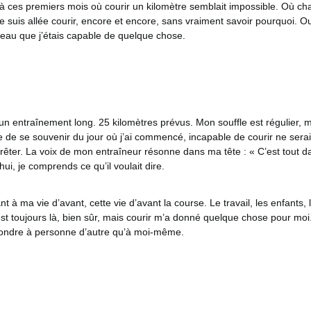
 à ces premiers mois où courir un kilomètre semblait impossible. Où ch
 je suis allée courir, encore et encore, sans vraiment savoir pourquoi. O
veau que j’étais capable de quelque chose.
un entraînement long. 25 kilomètres prévus. Mon souffle est régulier,
e de se souvenir du jour où j’ai commencé, incapable de courir ne serai
êter. La voix de mon entraîneur résonne dans ma tête : « C’est tout da
ui, je comprends ce qu’il voulait dire.
t à ma vie d’avant, cette vie d’avant la course. Le travail, les enfants, 
est toujours là, bien sûr, mais courir m’a donné quelque chose pour mo
pondre à personne d’autre qu’à moi-même.