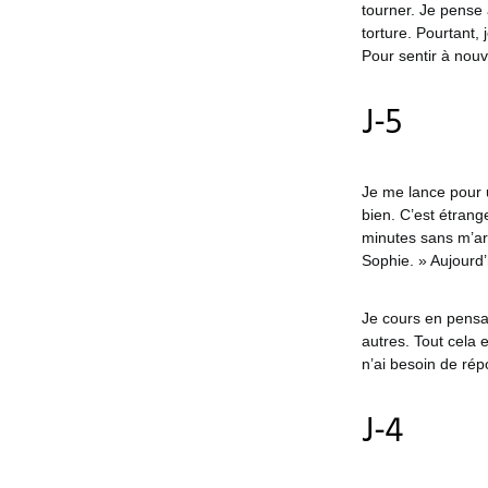
tourner. Je pense
torture. Pourtant,
Pour sentir à nou
J-5
Je me lance pour 
bien. C’est étrang
minutes sans m’arr
Sophie. » Aujourd’h
Je cours en pensan
autres. Tout cela 
n’ai besoin de ré
J-4