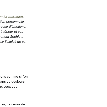
remier marathon
.
ion personnelle.
 russe d’émotions,
intérieur et ses
omment Sophie a
ir l’exploit de sa
 sens comme si j’en
s ans de douleurs
aux yeux des
 lui, ne cesse de