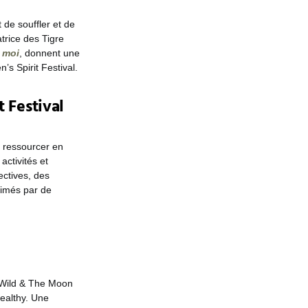
de souffler et de
trice des Tigre
 moi
, donnent une
s Spirit Festival.
 Festival
e ressourcer en
activités et
ectives, des
nimés par de
e Wild & The Moon
healthy. Une