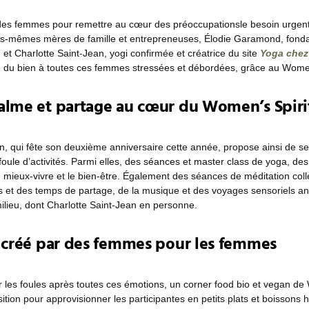
des femmes pour remettre au cœur des préoccupationsle besoin urgent 
les-mêmes mères de famille et entrepreneuses, Élodie Garamond, fonda
 et Charlotte Saint-Jean, yogi confirmée et créatrice du site
Yoga chez
e du bien à toutes ces femmes stressées et débordées, grâce au Women’
alme et partage au cœur du Women’s Spirit
n, qui fête son deuxième anniversaire cette année, propose ainsi de s
oule d’activités. Parmi elles, des séances et master class de yoga, des 
 mieux-vivre et le bien-être. Également des séances de méditation coll
 et des temps de partage, de la musique et des voyages sensoriels a
lieu, dont Charlotte Saint-Jean en personne.
l créé par des femmes pour les femmes
r les foules après toutes ces émotions, un corner food bio et vegan d
sition pour approvisionner les participantes en petits plats et boissons 