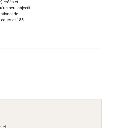
c) créés et
’un seul objectif :
ational de
s cours et 185
e et