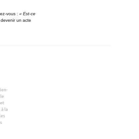
dez-vous :
« Est-ce
devenir un acte
ien-
le
 et
 à la
les
s