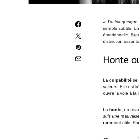
« J’ai fait quelqu
semble subtile. En 
émotionnelle,
Bre
distinction essent
Honte ou
La
culpabilité
se 
valeurs. Elle est l
ouvre la voie à la
La
honte
, en reva
suis une mauvais
rarement utile. Pa