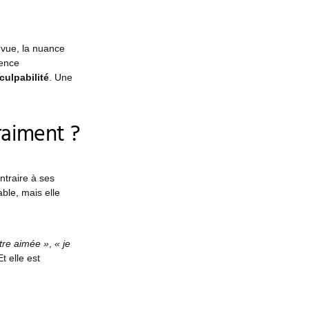
 vue, la nuance
ience
culpabilité
. Une
raiment ?
ntraire à ses
able, mais elle
être aimée »
,
« je
Et elle est