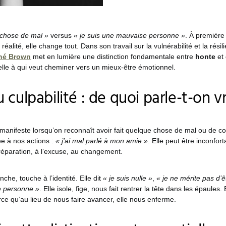
e chose de mal »
versus
« je suis une mauvaise personne »
. À première
réalité, elle change tout. Dans son travail sur la vulnérabilité et la résil
né Brown
met en lumière une distinction fondamentale entre
honte
et
ielle à qui veut cheminer vers un mieux-être émotionnel.
 culpabilité : de quoi parle-t-on v
manifeste lorsqu’on reconnaît avoir fait quelque chose de mal ou de co
iée à nos actions :
« j’ai mal parlé à mon amie »
. Elle peut être inconfort
 réparation, à l’excuse, au changement.
nche, touche à l’identité. Elle dit
« je suis nulle »
,
« je ne mérite pas d’
e personne »
. Elle isole, fige, nous fait rentrer la tête dans les épaules. 
rce qu’au lieu de nous faire avancer, elle nous enferme.