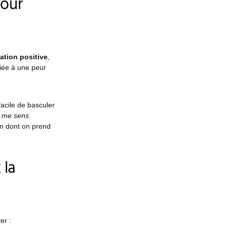
pour
ation positive
,
liée à une peur
acile de basculer
e me sens
n dont on prend
 la
er :