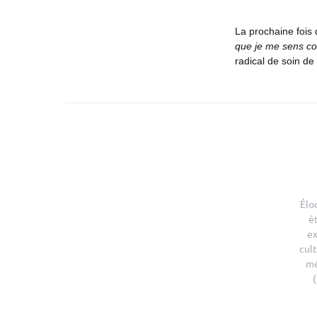
La prochaine fois
que je me sens co
radical de soin de 
Élo
ê
ex
cult
mé