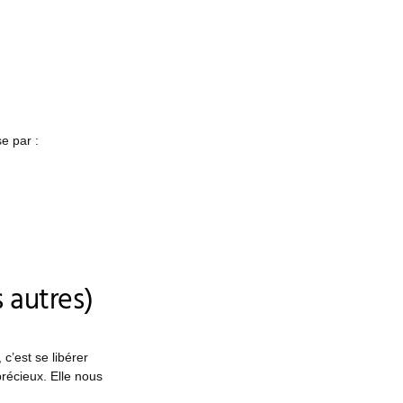
se par :
s autres)
, c’est se libérer
précieux. Elle nous