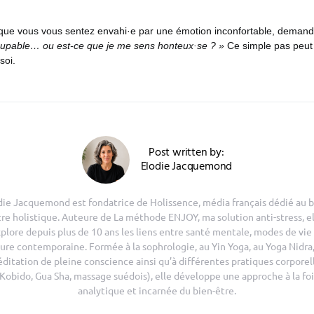
 que vous vous sentez envahi·e par une émotion inconfortable, deman
upable… ou est-ce que je me sens honteux·se ? »
Ce simple pas peut 
soi.
Post written by:
Elodie Jacquemond
die Jacquemond est fondatrice de Holissence, média français dédié au b
tre holistique. Auteure de La méthode ENJOY, ma solution anti-stress, el
plore depuis plus de 10 ans les liens entre santé mentale, modes de vie
ure contemporaine. Formée à la sophrologie, au Yin Yoga, au Yoga Nidra,
ditation de pleine conscience ainsi qu’à différentes pratiques corporel
(Kobido, Gua Sha, massage suédois), elle développe une approche à la foi
analytique et incarnée du bien-être.