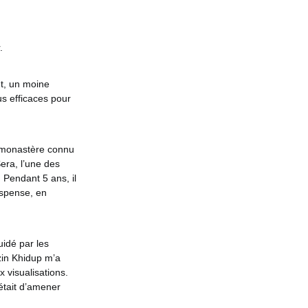
.
t, un moine
us efficaces pour
n monastère connu
era, l’une des
 Pendant 5 ans, il
ispense, en
uidé par les
zin Khidup m’a
 visualisations.
 était d’amener