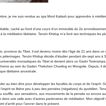
mbre, je me suis rendue au spa Mont Kailash pour apprendre à méditer
obable, caché au fond d’une cours d’un immeuble du 2e arrondissemen
e à la méditation tibétaine. Tenzin Khidup m’a livré ses techniques les pl
, province du Tibet, il est devenu moine dès l’âge de 21 ans dans u
 pèlerinages. Tenzin Khidup décide d’étudier pendant dix-sept ans à S
 universités monastiques du Tibet et devient alors un Gashi Tsokrampa.
hisme au sein du Gaden Thekchen Choeling en Mongolie. Depuis, il d
ique tibétaine ancestrale.
der au bien-être pour développer les facultés du corps et de l’esprit. G
l’esprit se libère peu à peu des pensées (négatives) du quotidien. Ten
 au souffle, aux sensations, aux mouvements de la pensée ou encore aux
se dans une salle avec d’autres partenaires de méditation. Mon objectif
int d’arrêt pour l’ancrer dans le présent.