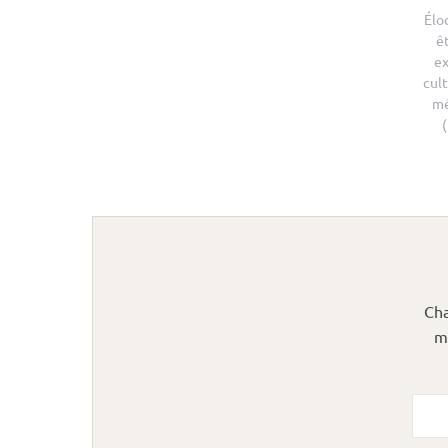
Élo
ê
ex
cult
mé
Cha
m