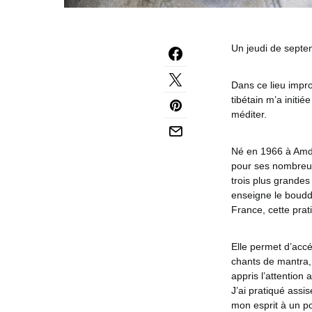
Un jeudi de septe
Dans ce lieu impr
tibétain m’a initié
méditer.
Né en 1966 à Amdo
pour ses nombreux
trois plus grandes
enseigne le boudd
France, cette prat
Elle permet d’accé
chants de mantra, 
appris l’attention
J’ai pratiqué assi
mon esprit à un po