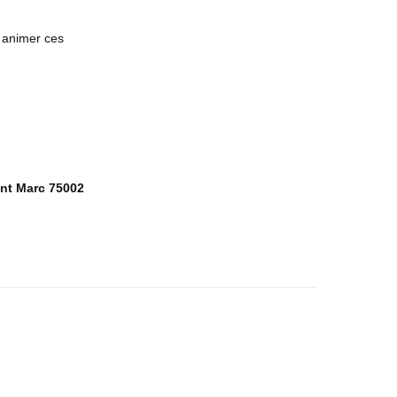
r animer ces
int Marc
75002