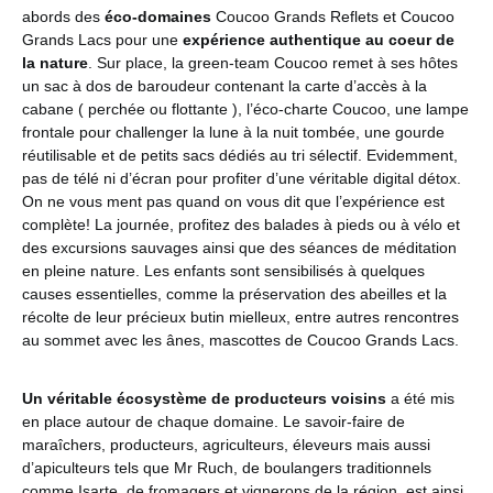
abords des
éco-domaines
Coucoo Grands Reflets et Coucoo
Grands Lacs pour une
expérience authentique au coeur de
la nature
. Sur place, la green-team Coucoo remet à ses hôtes
un sac à dos de baroudeur contenant la carte d’accès à la
cabane ( perchée ou flottante ), l’éco-charte Coucoo, une lampe
frontale pour challenger la lune à la nuit tombée, une gourde
réutilisable et de petits sacs dédiés au tri sélectif. Evidemment,
pas de télé ni d’écran pour profiter d’une véritable digital détox.
On ne vous ment pas quand on vous dit que l’expérience est
complète! La journée, profitez des balades à pieds ou à vélo et
des excursions sauvages ainsi que des séances de méditation
en pleine nature. Les enfants sont sensibilisés à quelques
causes essentielles, comme la préservation des abeilles et la
récolte de leur précieux butin mielleux, entre autres rencontres
au sommet avec les ânes, mascottes de Coucoo Grands Lacs.
Un véritable écosystème de producteurs voisins
a été mis
en place autour de chaque domaine. Le savoir-faire de
maraîchers, producteurs, agriculteurs, éleveurs mais aussi
d’apiculteurs tels que Mr Ruch, de boulangers traditionnels
comme Isarte, de fromagers et vignerons de la région, est ainsi