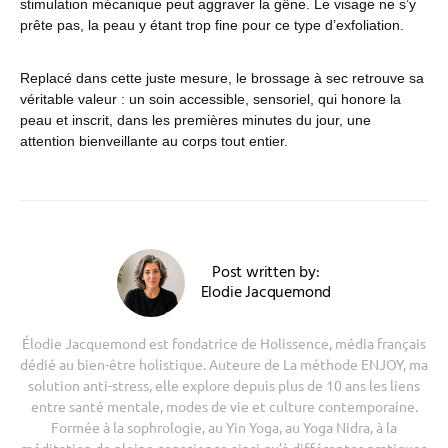
stimulation mécanique peut aggraver la gêne. Le visage ne s’y
prête pas, la peau y étant trop fine pour ce type d’exfoliation.
Replacé dans cette juste mesure, le brossage à sec retrouve sa
véritable valeur : un soin accessible, sensoriel, qui honore la
peau et inscrit, dans les premières minutes du jour, une
attention bienveillante au corps tout entier.
Post written by:
Elodie Jacquemond
Élodie Jacquemond est fondatrice de Holissence, média français
dédié au bien-être holistique. Auteure de La méthode ENJOY, ma
solution anti-stress, elle explore depuis plus de 10 ans les liens
entre santé mentale, modes de vie et culture contemporaine.
Formée à la sophrologie, au Yin Yoga, au Yoga Nidra, à la