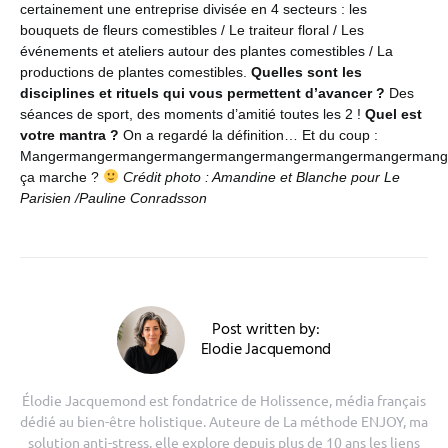
certainement une entreprise divisée en 4 secteurs : les
bouquets de fleurs comestibles / Le traiteur floral / Les
événements et ateliers autour des plantes comestibles / La
productions de plantes comestibles.
Quelles sont les
disciplines et rituels qui vous permettent d’avancer ?
Des
séances de sport, des moments d’amitié toutes les 2 !
Quel est
votre mantra ?
On a regardé la définition… Et du coup :
Mangermangermangermangermangermangermangermangermang
ça marche ?
Crédit photo : Amandine et Blanche pour Le
Parisien /Pauline Conradsson
Post written by:
Elodie Jacquemond
Élodie Jacquemond est fondatrice de Holissence, média français
dédié au bien-être holistique. Auteure de La méthode ENJOY, ma
solution anti-stress, elle explore depuis plus de 10 ans les liens