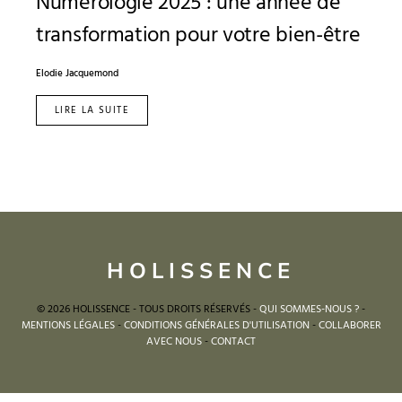
Numérologie 2025 : une année de
transformation pour votre bien-être
Elodie Jacquemond
LIRE LA SUITE
HOLISSENCE
© 2026 HOLISSENCE - TOUS DROITS RÉSERVÉS -
QUI SOMMES-NOUS ?
-
MENTIONS LÉGALES
-
CONDITIONS GÉNÉRALES D'UTILISATION
-
COLLABORER
AVEC NOUS
-
CONTACT