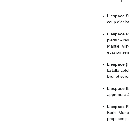
L’espace S
coup d’éclat
L’espace R
pieds : Alt
Mantle, Vil
évasion sens
L’espace (
Estelle Lef
Brunet seron
L’espace B
apprendre à 
L’espace R
Burki, Manuc
proposés pa