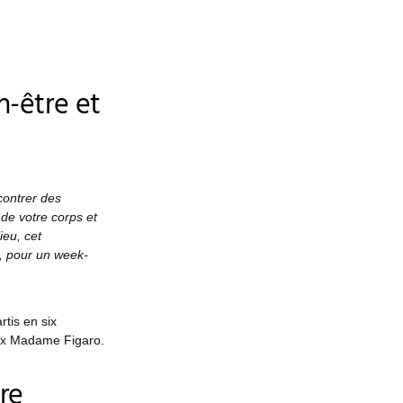
n-être et
contrer des
 de votre corps et
ieu, cet
, pour un week-
rtis en six
e x Madame Figaro.
re