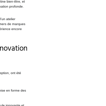
tine bien-être, et
xation profonde.
’un atelier
corners de marques
érience encore
nnovation
eption, ont été
 mise en forme des
le innovante et