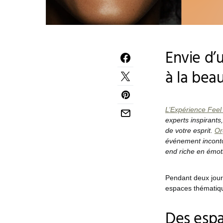
Envie d’
à la bea
L’Expérience Fee
experts inspirants
de votre esprit.
Or
événement inconto
end riche en émot
Pendant deux jours
espaces thématiqu
Des espa