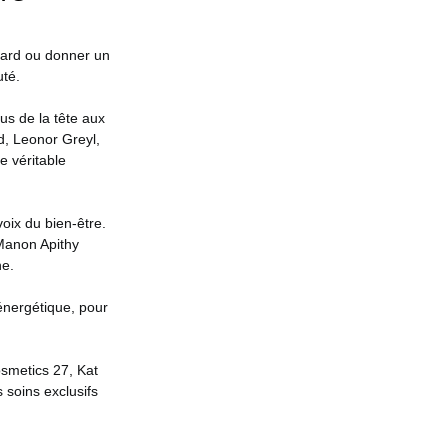
gard ou donner un
uté.
us de la tête aux
d, Leonor Greyl,
 véritable
oix du bien-être.
 Manon Apithy
ne.
 énergétique, pour
smetics 27, Kat
 soins exclusifs