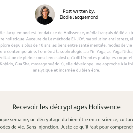
Post written by:
Elodie Jacquemond
die Jacquemond est fondatrice de Holissence, média français dédié au b
tre holistique. Auteure de La méthode ENJOY, ma solution anti-stress, el
plore depuis plus de 10 ans les liens entre santé mentale, modes de vie
ure contemporaine. Formée à la sophrologie, au Yin Yoga, au Yoga Nidra,
ditation de pleine conscience ainsi qu’à différentes pratiques corporel
(Kobido, Gua Sha, massage suédois), elle développe une approche à la foi
analytique et incarnée du bien-être.
Recevoir les décryptages Holissence
que semaine, un décryptage du bien-être entre science, cultur
odes de vie. Sans injonction. Juste ce qu’il faut pour comprendr