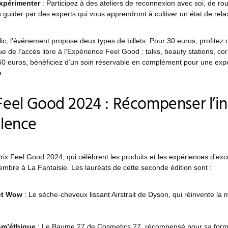
xpérimenter
: Participez à des ateliers de reconnexion avec soi, de rou
 guider par des experts qui vous apprendront à cultiver un état de rela
ic, l’événement propose deux types de billets. Pour 30 euros, profitez d
ue de l’accès libre à l’Expérience Feel Good : talks, beauty stations, 
60 euros, bénéficiez d’un soin réservable en complément pour une exp
e.
 Feel Good 2024 : Récompenser l’i
llence
rix Feel Good 2024, qui célèbrent les produits et les expériences d’exc
mbre à La Fantaisie. Les lauréats de cette seconde édition sont :
fet Wow
: Le sèche-cheveux lissant Airstrait de Dyson, qui réinvente la
sm’éthique
: Le Baume 27 de Cosmetics 27, récompensé pour sa formu