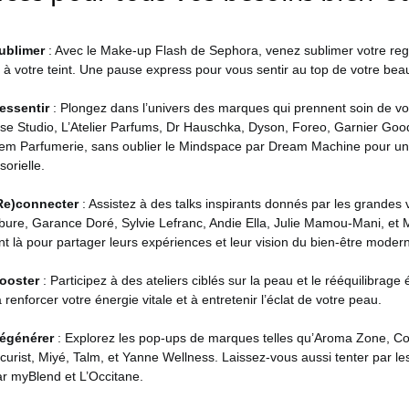
ublimer
: Avec le Make-up Flash de Sephora, venez sublimer votre re
 à votre teint. Une pause express pour vous sentir au top de votre bea
essentir
: Plongez dans l’univers des marques qui prennent soin de vo
esse Studio, L’Atelier Parfums, Dr Hauschka, Dyson, Foreo, Garnier Goo
hem Parfumerie, sans oublier le Mindspace par Dream Machine pour une
orielle.
Re)connecter
: Assistez à des talks inspirants donnés par les grandes v
ébure, Garance Doré, Sylvie Lefranc, Andie Ella, Julie Mamou-Mani, et
t là pour partager leurs expériences et leur vision du bien-être moder
ooster
: Participez à des ateliers ciblés sur la peau et le rééquilibrage
renforcer votre énergie vitale et à entretenir l’éclat de votre peau.
égénérer
: Explorez les pop-ups de marques telles qu’Aroma Zone, Co
urist, Miyé, Talm, et Yanne Wellness. Laissez-vous aussi tenter par les
r myBlend et L’Occitane.