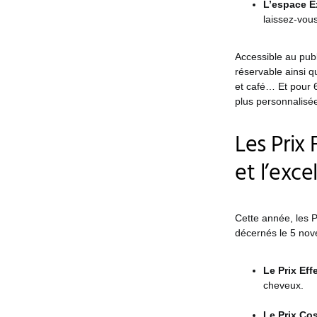
L’espace E
laissez-vous
Accessible au publ
réservable ainsi q
et café… Et pour 
plus personnalisé
Les Prix
et l’exce
Cette année, les P
décernés le 5 nove
Le Prix Ef
cheveux.
Le Prix Co