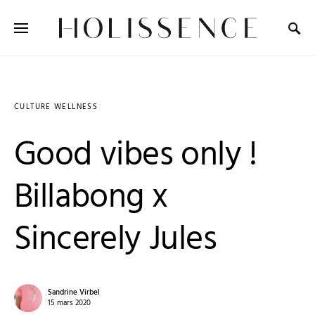
Search for:
CULTURE WELLNESS
Good vibes only !
Billabong x
Sincerely Jules
Sandrine Virbel
15 mars 2020