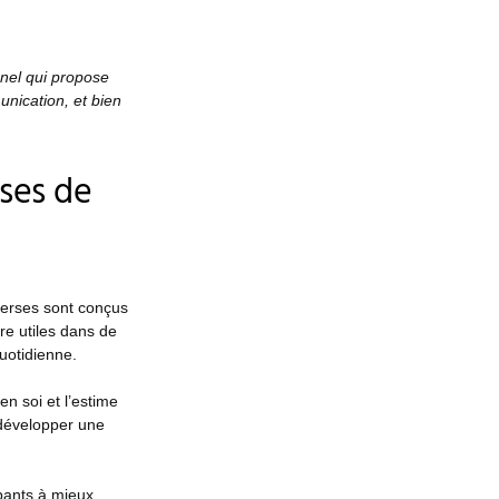
nel qui propose
unication, et bien
rses de
averses sont conçus
re utiles dans de
quotidienne.
en soi et l’estime
à développer une
ipants à mieux