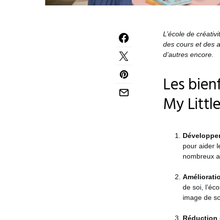
L’école de créativ
des cours et des at
d’autres encore.
Les bienf
My Little
Développem
pour aider 
nombreux asp
Améliorati
de soi, l’éc
image de soi
Réduction 