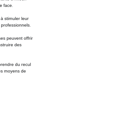
e face.
 à stimuler leur
 professionnels.
ses peuvent offrir
struire des
prendre du recul
 des moyens de