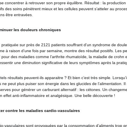
 se concentrer à retrouver son propre équilibre. Résultat : la producti
ctifs des soins pénètrent mieux et les cellules peuvent s’atteler au proc
ns être entravées.
iminuer les douleurs chroniques
 pratiquée sur près de 2121 patients souffrant d’un syndrome de doule
eûne à raison d’une fois par semaine, montre des résultat positifs. Les 
al pour des maladies comme l’arthrite rhumatoïde, la maladie de crohn
ressentir une diminution significative de leurs symptômes après la prat
ls résultats peuvent-ils apparaitre ? Et bien c’est très simple. Lorsqu’i
s ne peut plus puiser son énergie dans les glucides de l’alimentation. Il do
éserves pour générer un carburant alternatif : les cétones. Un changem
n effet anti-inflammatoire et analgésique. Une belle découverte !
ter contre les maladies cardio-vasculaires
io-vasculaires sont provoquées par la consommation d’aliments trop gra