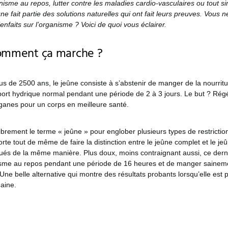
nisme au repos, lutter contre les maladies cardio-vasculaires ou tout s
ne fait partie des solutions naturelles qui ont fait leurs preuves. Vous
enfaits sur l’organisme ? Voici de quoi vous éclairer.
comment ça marche ?
us de 2500 ans, le jeûne consiste à s’abstenir de manger de la nourritu
ort hydrique normal pendant une période de 2 à 3 jours. Le but ? Rég
organes pour un corps en meilleure santé.
 librement le terme « jeûne » pour englober plusieurs types de restrictio
orte tout de même de faire la distinction entre le jeûne complet et le jeû
qués de la même manière. Plus doux, moins contraignant aussi, ce derni
isme au repos pendant une période de 16 heures et de manger sainem
Une belle alternative qui montre des résultats probants lorsqu’elle est 
maine.