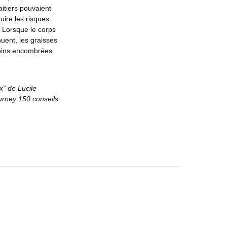
itiers pouvaient
uire les risques
. Lorsque le corps
uent, les graisses
moins encombrées
x” de Lucile
urney 150 conseils