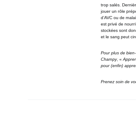
trop salés. Derni
jouer un rôle prép
d’AVC ou de malais
est privé de nourr
stockées sont don
et le sang peut c
Pour plus de bien-
Champy
, «
Appren
pour (enfin) appre
Prenez soin de vo