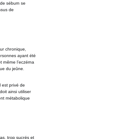
on de sébum se
essus de
ur chronique,
personnes ayant été
 et même l’eczéma
ique du jeûne.
l est privé de
it ainsi utiliser
ent métabolique
s, trop sucrés et