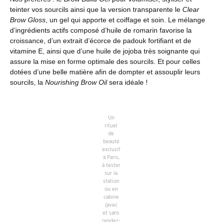
teinter vos sourcils ainsi que la version transparente le
Clear
Brow Gloss
, un gel qui apporte et coiffage et soin. Le mélange
d’ingrédients actifs composé d’huile de romarin favorise la
croissance, d’un extrait d’écorce de padouk fortifiant et de
vitamine E, ainsi que d’une huile de jojoba très soignante qui
assure la mise en forme optimale des sourcils. Et pour celles
dotées d’une belle matière afin de dompter et assouplir leurs
sourcils, la
Nourishing Brow Oil
sera idéale !
Un
rituel
de
beauté
exclusif
à Paris,
à tester
sur la
station
ou en
cabine
(avec
et sans
rendez-