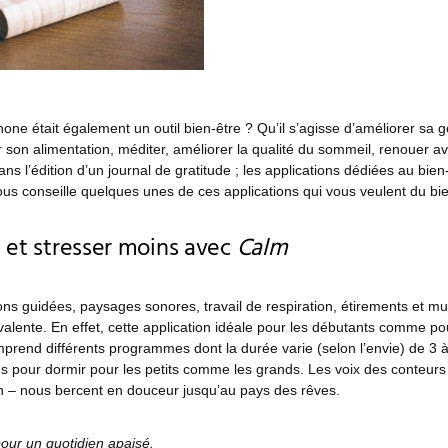
hone était également un outil bien-être ? Qu’il s’agisse d’améliorer sa g
r son alimentation, méditer, améliorer la qualité du sommeil, renouer av
s l’édition d’un journal de gratitude ; les applications dédiées au bi
ous conseille quelques unes de ces applications qui vous veulent du bi
 et stresser moins avec
Calm
ns guidées, paysages sonores, travail de respiration, étirements et mu
alente. En effet, cette application idéale pour les débutants comme pou
prend différents programmes dont la durée varie (selon l’envie) de 3 
res pour dormir pour les petits comme les grands. Les voix des conteur
en – nous bercent en douceur jusqu’au pays des rêves.
our un quotidien apaisé.