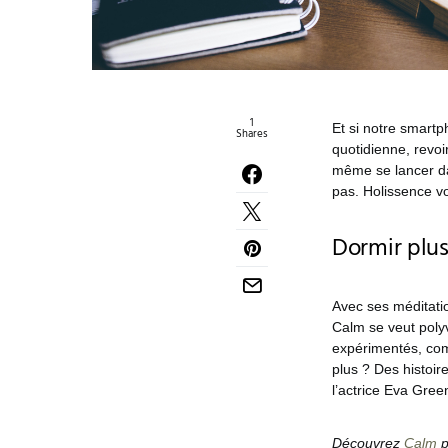
1
Et si notre smartp
Shares
quotidienne, revoi
même se lancer dan
pas. Holissence v
Dormir plus
Avec ses méditatio
Calm se veut polyv
expérimentés, com
plus ? Des histoi
l’actrice Eva Gre
Découvrez
Calm
p