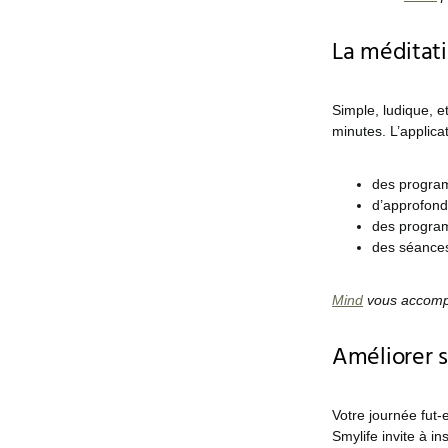
La méditat
Simple, ludique, 
minutes. L’applica
des program
d’approfond
des progra
des séances
Mind
vous accompa
Améliorer s
Votre journée fut-
Smylife invite à in