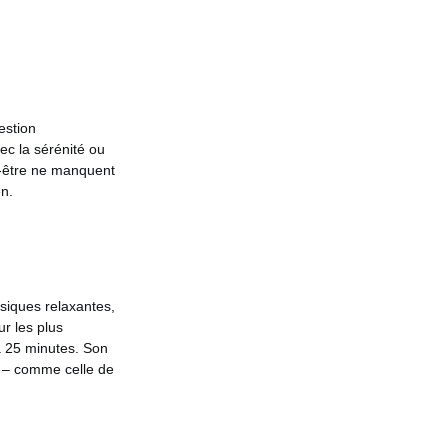
estion
ec la sérénité ou
en-être ne manquent
en.
siques relaxantes,
r les plus
à 25 minutes. Son
s – comme celle de