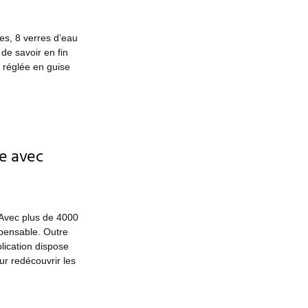
es, 8 verres d’eau
de savoir en fin
e réglée en guise
le avec
. Avec plus de 4000
spensable. Outre
plication dispose
ur redécouvrir les