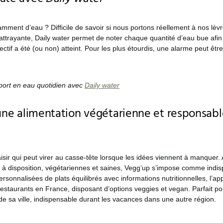
mment d’eau ? Difficile de savoir si nous portons réellement à nos lèvr
t attrayante, Daily water permet de noter chaque quantité d’eau bue afin 
jectif a été (ou non) atteint. Pour les plus étourdis, une alarme peut êtr
pport en eau quotidien avec
Daily water
 une alimentation végétarienne et responsab
aisir qui peut virer au casse-tête lorsque les idées viennent à manquer
n à disposition, végétariennes et saines, Vegg’up s’impose comme indi
rsonnalisées de plats équilibrés avec informations nutritionnelles, l’ap
estaurants en France, disposant d’options veggies et vegan. Parfait po
e sa ville, indispensable durant les vacances dans une autre région.