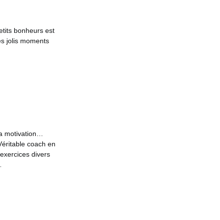
etits bonheurs est
es jolis moments
 la motivation…
Véritable coach en
exercices divers
…