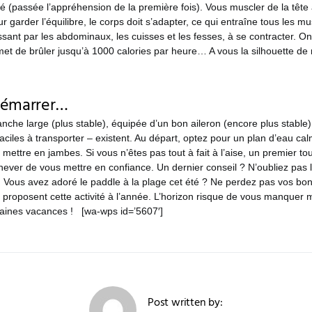
té (passée l’appréhension de la première fois). Vous muscler de la tête
 garder l’équilibre, le corps doit s’adapter, ce qui entraîne tous les mu
sant par les abdominaux, les cuisses et les fesses, à se contracter. On 
et de brûler jusqu’à 1000 calories par heure… A vous la silhouette de rê
démarrer…
nche large (plus stable), équipée d’un bon aileron (encore plus stabl
faciles à transporter – existent. Au départ, optez pour un plan d’eau ca
mettre en jambes. Si vous n’êtes pas tout à fait à l’aise, un premier to
ever de vous mettre en confiance. Un dernier conseil ? N’oubliez pas le
s: Vous avez adoré le paddle à la plage cet été ? Ne perdez pas vos bo
 proposent cette activité à l’année. L’horizon risque de vous manquer 
haines vacances ! [wa-wps id=’5607′]
Post written by: