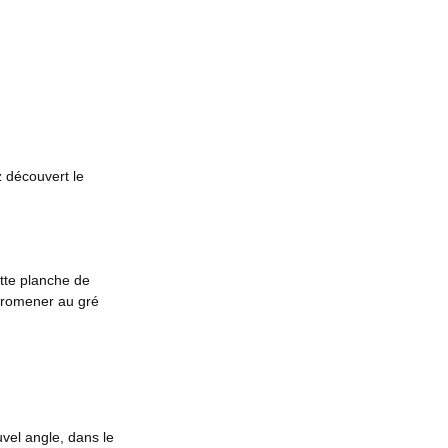
z découvert le
ette planche de
 promener au gré
uvel angle, dans le