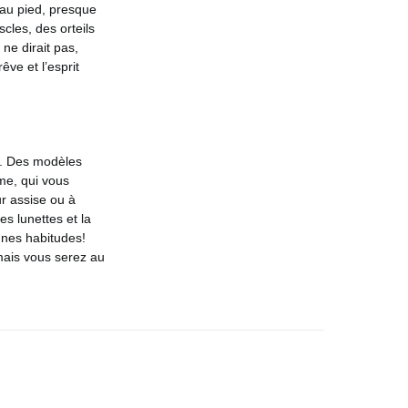
 au pied, presque
scles, des orteils
ne dirait pas,
ve et l’esprit
e). Des modèles
lme, qui vous
ur assise ou à
s lunettes et la
nnes habitudes!
mais vous serez au