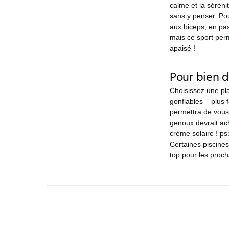
calme et la séréni
sans y penser. Pour
aux biceps, en pas
mais ce sport perm
apaisé !
Pour bien 
Choisissez une pla
gonflables – plus 
permettra de vous 
genoux devrait ach
crème solaire ! p
Certaines piscines
top pour les proc