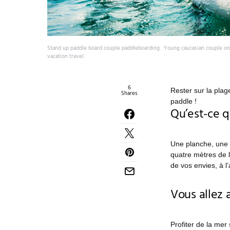
Stand up paddle board couple paddleboarding . Young caucasian couple o
vacation travel.
6
Rester sur la plag
Shares
paddle !
Qu’est-ce q
Une planche, une pa
quatre mètres de l
de vos envies, à l
Vous allez
Profiter de la mer