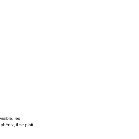
isible, les
hénix, il se plait