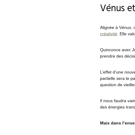
Vénus et
Alignée à Vénus, c
créativité
. Elle va
Quinconce avec Jup
prendre des décisi
L’effet d’une nouv
partielle sera le
question de vieill
Il nous faudra vain
des énergies tran
Mais dans l’ensem