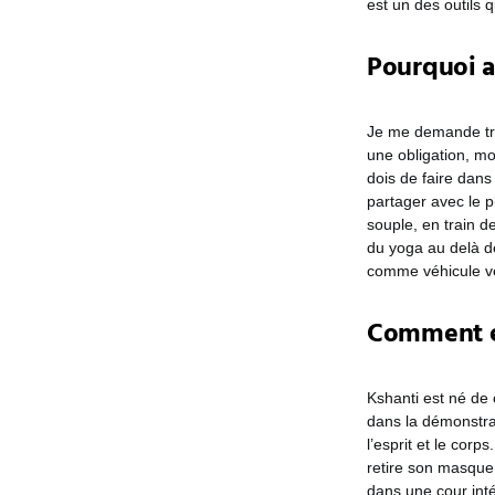
est un des outils 
Pourquoi a
Je me demande très
une obligation, mo
dois de faire dans
partager avec le 
souple, en train d
du yoga au delà d
comme véhicule ve
Comment es
Kshanti est né de
dans la démonstrat
l’esprit et le cor
retire son masque 
dans une cour int