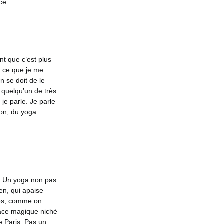
ce.
nt que c’est plus
t ce que je me
n se doit de le
 quelqu’un de très
je parle. Je parle
ion, du yoga
e. Un yoga non pas
en, qui apaise
ures, comme on
pace magique niché
e Paris. Pas un