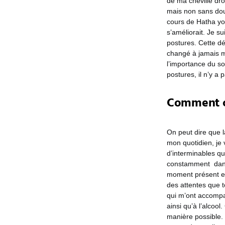
de ma cheville dr
mais non sans dou
cours de Hatha yog
s’améliorait. Je su
postures. Cette d
changé à jamais m
l’importance du so
postures, il n’y a 
Comment ce
On peut dire que 
mon quotidien, je v
d’interminables que
constamment dans 
moment présent et 
des attentes que 
qui m’ont accompa
ainsi qu’à l’alcool
manière possible. 