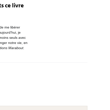
s ce livre
de me libérer
jourd’hui, je
 moins seuls avec
nger notre vie, en
tions Marabout.