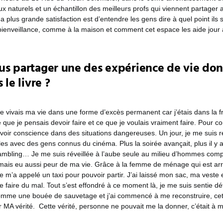
ux naturels et un échantillon des meilleurs profs qui viennent partager 
plus grande satisfaction est d’entendre les gens dire à quel point ils 
 bienveillance, comme à la maison et comment cet espace les aide jour
s partager une des expérience de vie don
 le livre ?
 je vivais ma vie dans une forme d’excès permanent car j’étais dans la f
 que je pensais devoir faire et ce que je voulais vraiment faire. Pour co
avoir conscience dans des situations dangereuses. Un jour, je me suis 
es avec des gens connus du cinéma. Plus la soirée avançait, plus il y 
 gambling… Je me suis réveillée à l’aube seule au milieu d’hommes com
amais eu aussi peur de ma vie. Grâce à la femme de ménage qui est arriv
le m’a appelé un taxi pour pouvoir partir. J’ai laissé mon sac, ma veste
 faire du mal. Tout s’est effondré à ce moment là, je me suis sentie détru
 comme une bouée de sauvetage et j’ai commencé à me reconstruire, cett
 MA vérité. Cette vérité, personne ne pouvait me la donner, c’était à m