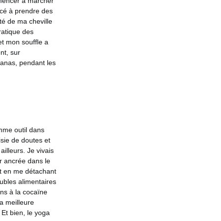
mmencer à marcher
ncé à prendre des
té de ma cheville
pratique des
t mon souffle a
nt, sur
asanas, pendant les
mme outil dans
aisie de doutes et
illeurs. Je vivais
r ancrée dans le
st en me détachant
ubles alimentaires
ns à la cocaïne
la meilleure
 Et bien, le yoga