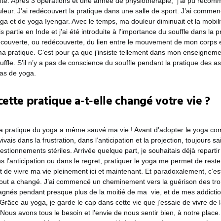
oite. Après 3 opérations et une année de physiothérapie, j’ai pu reco
leur. J’ai redécouvert la pratique dans une salle de sport. J’ai comme
a et de yoga Iyengar. Avec le temps, ma douleur diminuait et la mobili
is partie en Inde et j’ai été introduite à l’importance du souffle dans la 
écouverte, ou redécouverte, du lien entre le mouvement de mon corps e
a pratique. C’est pour ça que j’insiste tellement dans mon enseigneme
uffle. S’il n’y a pas de conscience du souffle pendant la pratique des 
pas de yoga.
tte pratique a-t-elle changé votre vie ?
la pratique du yoga a même sauvé ma vie ! Avant d’adopter le yoga co
ivais dans la frustration, dans l’anticipation et la projection, toujours s
stionnements stériles. Arrivée quelque part, je souhaitais déjà repartir a
l’anticipation ou dans le regret, pratiquer le yoga me permet de reste
de vivre ma vie pleinement ici et maintenant.
Et paradoxalement, c’e
tout a changé. J’ai commencé un cheminement vers la guérison des tro
gnés pendant presque plus de la moitié de ma vie, et de mes addictio
. Grâce au yoga, je garde le cap dans cette vie que j’essaie de vivre de 
Nous avons tous le besoin et l’envie de nous sentir bien, à notre place.