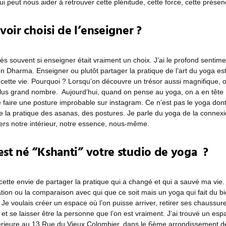
qui peut nous aider à retrouver cette plénitude, cette force, cette présen
voir choisi de l’enseigner ?
 souvent si enseigner était vraiment un choix. J’ai le profond sentime
n Dharma. Enseigner ou plutôt partager la pratique de l’art du yoga es
 cette vie. Pourquoi ? Lorsqu’on découvre un trésor aussi magnifique, o
plus grand nombre.
Aujourd’hui, quand on pense au yoga, on a en tête
e faire une posture improbable sur instagram. Ce n’est pas le yoga dont 
e la pratique des asanas, des postures. Je parle du yoga de la connex
rs notre intérieur, notre essence, nous-même.
t né “Kshanti” votre studio de yoga ?
 cette envie de partager la pratique qui a changé et qui a sauvé ma vi
ion ou la comparaison avec qui que ce soit mais un yoga qui fait du bi
ps. Je voulais créer un espace où l’on puisse arriver, retirer ses chauss
et se laisser être la personne que l’on est vraiment.
J’ai trouvé un es
érieure au 13 Rue du Vieux Colombier, dans le 6ème arrondissement d