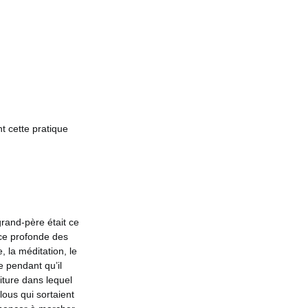
 cette pratique
and-père était ce
nce profonde des
 la méditation, le
e pendant qu’il
iture dans lequel
lous qui sortaient