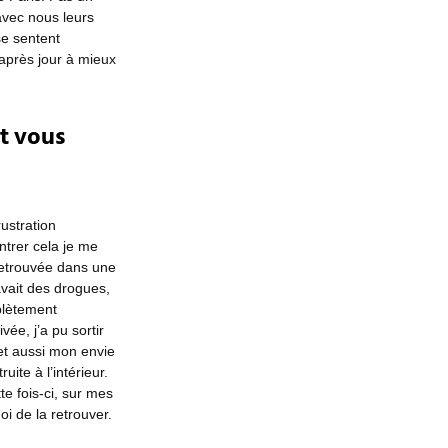
avec nous leurs
se sentent
 après jour à mieux
t vous
rustration
ntrer cela je me
retrouvée dans une
avait des drogues,
plètement
ée, j’a pu sortir
 et aussi mon envie
ite à l’intérieur.
e fois-ci, sur mes
oi de la retrouver.