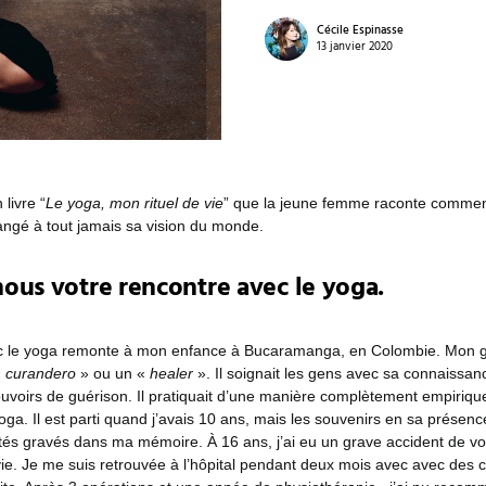
Cécile Espinasse
13 janvier 2020
 livre “
Le yoga, mon rituel de vie
” que la jeune femme raconte comment
hangé à tout jamais sa vision du monde.
ous votre rencontre avec le yoga.
c le yoga remonte à mon enfance à Bucaramanga, en Colombie. Mon gr
«
curandero
» ou un «
healer
». Il soignait les gens avec sa connaissa
ouvoirs de guérison. Il pratiquait d’une manière complètement empirique,
ga. Il est parti quand j’avais 10 ans, mais les souvenirs en sa présenc
stés gravés dans ma mémoire. À 16 ans, j’ai eu un grave accident de vo
la vie. Je me suis retrouvée à l’hôpital pendant deux mois avec avec des c