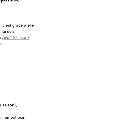
: c’est grâce à elle
 lui dois
ue
Aime Skincare
,
nce.
e saison),
nfinement bien