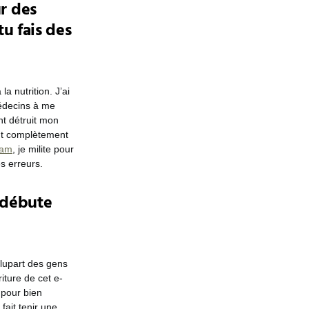
r des
tu fais des
a nutrition. J’ai
édecins à me
nt détruit mon
ent complètement
ram
, je milite pour
es erreurs.
 débute
plupart des gens
iture de cet e-
 pour bien
 fait tenir une