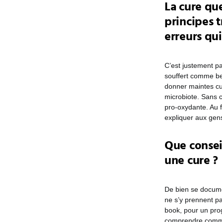
La cure qu
principes t
erreurs qui
C’est justement pa
souffert comme b
donner maintes cur
microbiote. Sans c
pro-oxydante. Au f
expliquer aux gen
Que consei
une cure ?
De bien se documen
ne s’y prennent pa
book, pour un prog
comprendre comme