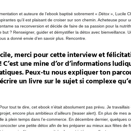
imentation et auteure de l’ebook baptisé sobrement «
Détox
», Lucile C
irantes qu’il est plaisant de croiser sur son chemin. Acheteuse pour u
ntame sa reconversion et décide de faire de sa passion pour la nutrit
Le but ? Renseigner, guider et démystifier la détox avec bienveillance. 
us a donné envie d’en savoir plus. Rencontre.
ile, merci pour cette interview et félicita
! C’est une mine d’or d’informations ludiq
ratiques. Peux-tu nous expliquer ton parcou
écrire un livre sur le sujet si complexe qu’
our tout te dire, cet ebook n’était absolument pas prévu. Je travaillais 
projet, encore plus ambitieux d’ailleurs (teaser alert). En plus de mes ac
aille à plein temps dans l’e-commerce. En décembre dernier, quelques c
oncocter une petite détox afin de les préparer au mieux aux fêtes de f