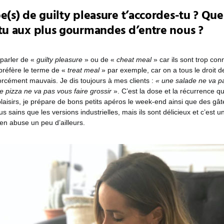
e(s) de guilty pleasure t’accordes-tu ? Que
-tu aux plus gourmandes d’entre nous ?
 parler de «
guilty pleasure
» ou de «
cheat meal
» car ils sont trop con
préfère le terme de «
treat meal
» par exemple, car on a tous le droit de 
orcément mauvais. Je dis toujours à mes clients :
« une salade ne va pa
 pizza ne va pas vous faire grossir
». C’est la dose et la récurrence qu
laisirs, je prépare de bons petits apéros le week-end ainsi que des gât
us sains que les versions industrielles, mais ils sont délicieux et c’est
’en abuse un peu d’ailleurs.