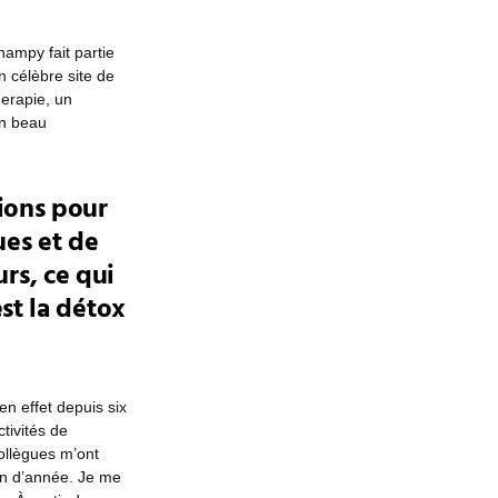
hampy fait partie
n célèbre site de
herapie, un
Un beau
tions pour
ues et de
rs, ce qui
est la détox
en effet depuis six
tivités de
ollègues m’ont
in d’année. Je me