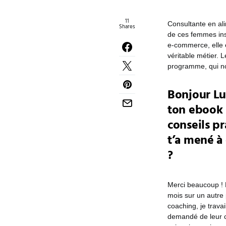
11
Consultante en al
Shares
de ces femmes insp
e-commerce, elle e
véritable métier. 
programme, qui no
Bonjour Luc
ton ebook 
conseils p
t’a mené à 
?
Merci beaucoup ! P
mois sur un autre 
coaching, je trav
demandé de leur c