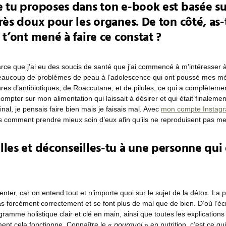
e tu proposes dans ton e-book est basée su
rès doux pour les organes. De ton côté, as-
 t’ont mené à faire ce constat ?
rce que j’ai eu des soucis de santé que j’ai commencé à m’intéresser à l
eaucoup de problèmes de peau à l’adolescence qui ont poussé mes m
es d’antibiotiques, de Roaccutane, et de pilules, ce qui a complèteme
ompter sur mon alimentation qui laissait à désirer et qui était finalem
inal, je pensais faire bien mais je faisais mal. Avec
mon compte Instag
s comment prendre mieux soin d’eux afin qu’ils ne reproduisent pas m
lles et déconseilles-tu à une personne qui
ter, car on entend tout et n’importe quoi sur le sujet de la détox. La 
s forcément correctement et se font plus de mal que de bien. D’où l’écr
ramme holistique clair et clé en main, ainsi que toutes les explications
nt cela fonctionne. Connaître le «
pourquoi
» en nutrition, c’est ce qui