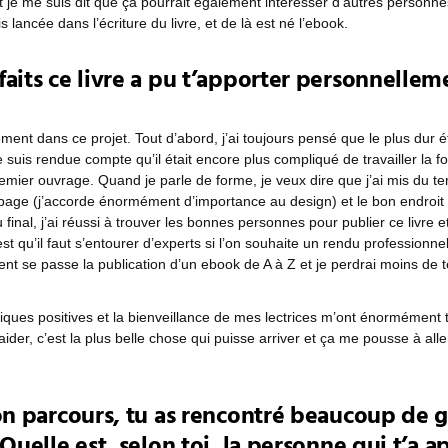
et je me suis dit que ça pourrait également intéresser d’autres personnes
lancée dans l’écriture du livre, et de là est né l’ebook.
faits ce livre a pu t’apporter personnellem
ment dans ce projet. Tout d’abord, j’ai toujours pensé que le plus dur ét
me suis rendue compte qu’il était encore plus compliqué de travailler la 
emier ouvrage. Quand je parle de forme, je veux dire que j’ai mis du t
page (j’accorde énormément d’importance au design) et le bon endroit 
final, j’ai réussi à trouver les bonnes personnes pour publier ce livre et 
st qu’il faut s’entourer d’experts si l’on souhaite un rendu professionnel
t se passe la publication d’un ebook de A à Z et je perdrai moins de 
ritiques positives et la bienveillance de mes lectrices m’ont énormément
aider, c’est la plus belle chose qui puisse arriver et ça me pousse à alle
ton parcours, tu as rencontré beaucoup de 
 Quelle est, selon toi, la personne qui t’a ap