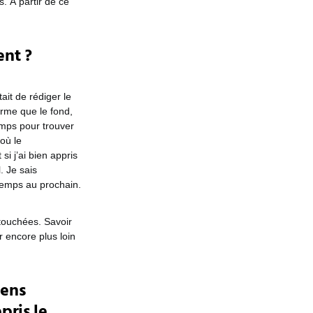
. À partir de ce
ent ?
ait de rédiger le
forme que le fond,
emps pour trouver
où le
si j’ai bien appris
. Je sais
temps au prochain.
 touchées. Savoir
r encore plus loin
gens
pris le