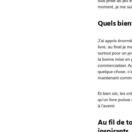
suis prise au jeu 
moment, je me suis 
Quels bien
J’ai appris énormé
livre, au final je 
surtout pour un pr
la bonne mise en 
commercialiser. Au 
quelque chose, c’e
maintenant commen
Et bien sûr, les c
qu’un livre puisse 
à l’avenir.
Au fil de 
inspirants.