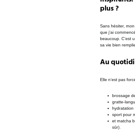
plus ?
Sans hésiter, mo
que j’ai commencé 
beaucoup. C’est u
sa vie bien rempl
Au quotidi
Elle n’est pas for
brossage de
gratte-lang
hydratation 
sport pour m
et matcha b
sûr).