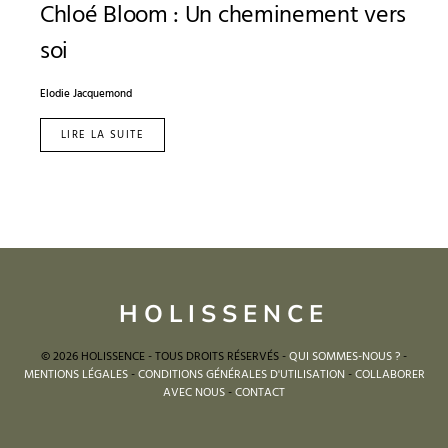
Chloé Bloom : Un cheminement vers
soi
Elodie Jacquemond
LIRE LA SUITE
HOLISSENCE
© 2026 HOLISSENCE - TOUS DROITS RÉSERVÉS -
QUI SOMMES-NOUS ?
-
MENTIONS LÉGALES
-
CONDITIONS GÉNÉRALES D'UTILISATION
-
COLLABORER
AVEC NOUS
-
CONTACT