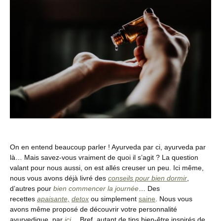
On en entend beaucoup parler ! Ayurveda par ci, ayurveda par
là… Mais savez-vous vraiment de quoi il s’agit ? La question
valant pour nous aussi, on est allés creuser un peu. Ici même,
nous vous avons déjà livré des
conseils pour bien dormir
,
d’autres pour
bien commencer la journée
… Des
recettes
apaisante,
detox
ou simplement
saine
. Nous vous
avons même proposé de découvrir votre personnalité
ayurvedique, par
ici
… Bref, autant de tips bien-être inspirés de