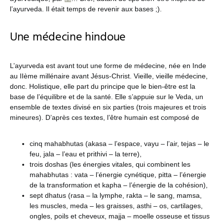
l’ayurveda. Il était temps de revenir aux bases ;).
Une médecine hindoue
L’ayurveda est avant tout une forme de médecine, née en Inde
au IIème millénaire avant Jésus-Christ. Vieille, vieille médecine,
donc. Holistique, elle part du principe que le bien-être est la
base de l’équilibre et de la santé. Elle s’appuie sur le Veda, un
ensemble de textes divisé en six parties (trois majeures et trois
mineures). D’après ces textes, l’être humain est composé de
cinq mahabhutas (akasa – l’espace, vayu – l’air, tejas – le
feu, jala – l’eau et prithivi – la terre),
trois doshas (les énergies vitales, qui combinent les
mahabhutas : vata – l’énergie cynétique, pitta – l’énergie
de la transformation et kapha – l’énergie de la cohésion),
sept dhatus (rasa – la lymphe, rakta – le sang, mamsa,
les muscles, meda – les graisses, asthi – os, cartilages,
ongles, poils et cheveux, majja – moelle osseuse et tissus