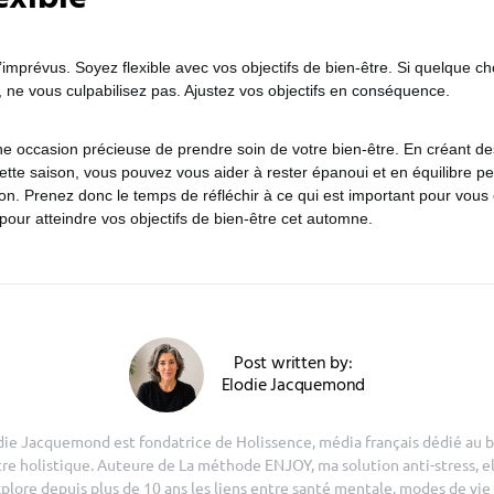
d’imprévus. Soyez flexible avec vos objectifs de bien-être. Si quelque 
ne vous culpabilisez pas. Ajustez vos objectifs en conséquence.
e occasion précieuse de prendre soin de votre bien-être. En créant des
ette saison, vous pouvez vous aider à rester épanoui et en équilibre p
ion. Prenez donc le temps de réfléchir à ce qui est important pour vous 
pour atteindre vos objectifs de bien-être cet automne.
Post written by:
Elodie Jacquemond
die Jacquemond est fondatrice de Holissence, média français dédié au b
tre holistique. Auteure de La méthode ENJOY, ma solution anti-stress, el
plore depuis plus de 10 ans les liens entre santé mentale, modes de vie