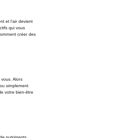
t et l’air devient
ctifs qui vous
 comment créer des
 vous. Alors
a, ou simplement
e votre bien-être
 de nutriments