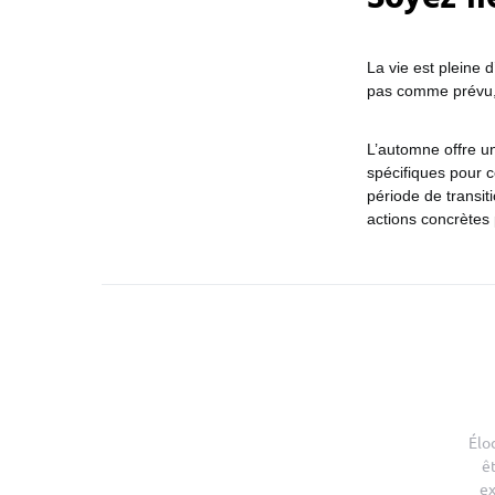
La vie est pleine 
pas comme prévu, 
L’automne offre un
spécifiques pour c
période de transit
actions concrètes 
Élo
ê
ex