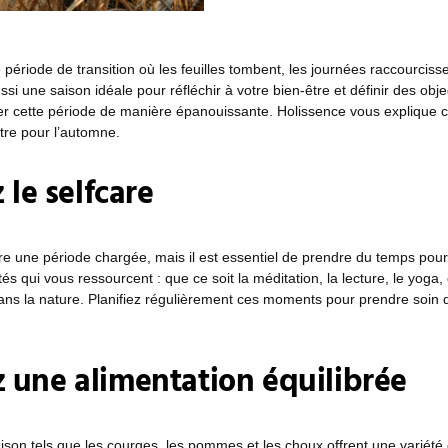
période de transition où les feuilles tombent, les journées raccourcissen
ussi une saison idéale pour réfléchir à votre bien-être et définir des obje
ser cette période de manière épanouissante. Holissence vous explique
être pour l’automne.
z le selfcare
e une période chargée, mais il est essentiel de prendre du temps pour
vités qui vous ressourcent : que ce soit la méditation, la lecture, le yog
s la nature. Planifiez régulièrement ces moments pour prendre soin d
 une alimentation équilibrée
ison tels que les courges, les pommes et les choux offrent une variété