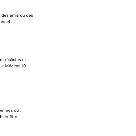
c des amis ou des
ionnel.
t réalistes et
, « Méditer 10
 pommes ou
bien-être.