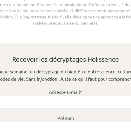
ure contemporaine. Formée à la sophrologie, au Yin Yoga, au Yoga Nidra,
ditation de pleine conscience ainsi qu’à différentes pratiques corporel
(Kobido, Gua Sha, massage suédois), elle développe une approche à la foi
analytique et incarnée du bien-être.
Recevoir les décryptages Holissence
que semaine, un décryptage du bien-être entre science, cultur
odes de vie. Sans injonction. Juste ce qu’il faut pour comprendr
Adresse E-mail*
Prénom