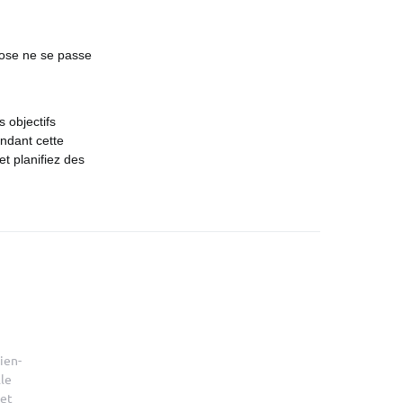
chose ne se passe
 objectifs
endant cette
et planifiez des
ien-
le
 et