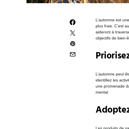
L’automne est une 
plus frais. C’est a
aideront à traver
objectifs de bien-
Priorise
L’automne peut êtr
identifiez les acti
une promenade dan
mental.
Adoptez
Les produits de sa