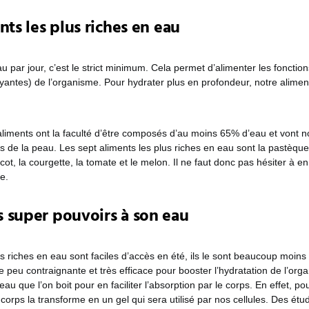
nts les plus riches en eau
au par jour, c’est le strict minimum. Cela permet d’alimenter les fonctio
yantes) de l’organisme. Pour hydrater plus en profondeur, notre aliment
 aliments ont la faculté d’être composés d’au moins 65% d’eau et vont n
les de la peau. Les sept aliments les plus riches en eau sont la pastèqu
ricot, la courgette, la tomate et le melon. Il ne faut donc pas hésiter à
e.
 super pouvoirs à son eau
ès riches en eau sont faciles d’accès en été, ils le sont beaucoup moins
ce peu contraignante et très efficace pour booster l’hydratation de l’org
l’eau que l’on boit pour en faciliter l’absorption par le corps. En effet, po
 corps la transforme en un gel qui sera utilisé par nos cellules. Des étu