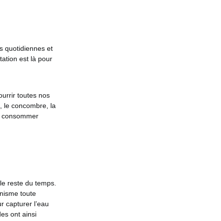
ns quotidiennes et
ation est là pour
ourrir toutes nos
e, le concombre, la
 en consommer
 le reste du temps.
anisme toute
ur capturer l’eau
des ont ainsi