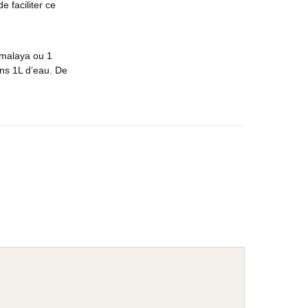
e faciliter ce
imalaya ou 1
ans 1L d’eau. De