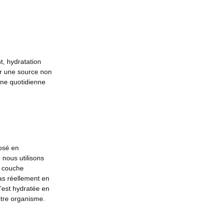
, hydratation
ir une source non
ine quotidienne
posé en
 nous utilisons
e couche
pas réellement en
n’est hydratée en
otre organisme.