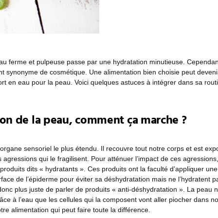
u ferme et pulpeuse passe par une hydratation minutieuse. Cependant
nt synonyme de cosmétique. Une alimentation bien choisie peut deven
rt en eau pour la peau. Voici quelques astuces à intégrer dans sa rout
ion de la peau, comment ça marche ?
organe sensoriel le plus étendu. Il recouvre tout notre corps et est ex
gressions qui le fragilisent. Pour atténuer l’impact de ces agressions,
oduits dits « hydratants ». Ces produits ont la faculté d’appliquer un
urface de l’épiderme pour éviter sa déshydratation mais ne l’hydratent 
 donc plus juste de parler de produits « anti-déshydratation ». La peau 
ce à l’eau que les cellules qui la composent vont aller piocher dans n
e alimentation qui peut faire toute la différence.