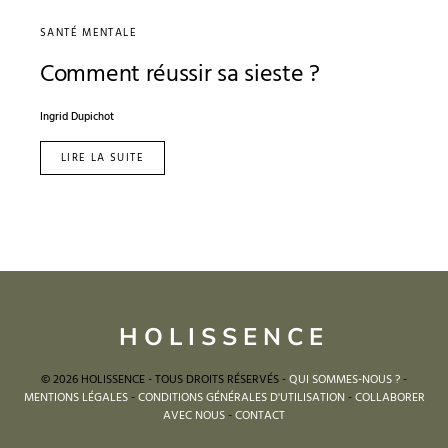
SANTÉ MENTALE
Comment réussir sa sieste ?
Ingrid Dupichot
LIRE LA SUITE
HOLISSENCE
© 2026 HOLISSENCE - TOUS DROITS RÉSERVÉS -
QUI SOMMES-NOUS ?
-
MENTIONS LÉGALES
-
CONDITIONS GÉNÉRALES D'UTILISATION
-
COLLABORER
AVEC NOUS
-
CONTACT